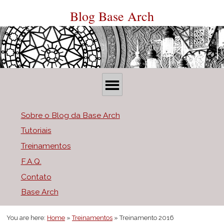
Skip
to
Blog Base Arch
Content
O
P
r
p
Sobre o Blog da Base Arch
i
e
Tutoriais
m
n
Treinamentos
F.A.Q.
a
M
Contato
r
e
Base Arch
y
n
You are here:
Home
»
Treinamentos
»
Treinamento 2016