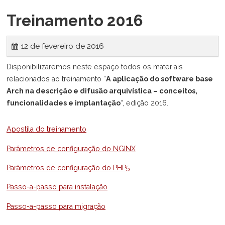
M
u
Treinamento 2016
e
12 de fevereiro de 2016
n
Disponibilizaremos neste espaço todos os materiais
u
relacionados ao treinamento “
A aplicação do software base
Arch na descrição e difusão arquivística – conceitos,
funcionalidades e implantação
“, edição 2016.
Apostila do treinamento
Parâmetros de configuração do NGINX
Parâmetros de configuração do PHP5
Passo-a-passo para instalação
Passo-a-passo para migração