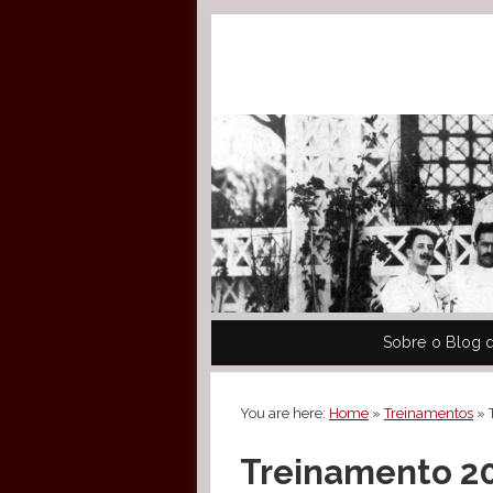
Sobre o Blog 
P
r
You are here:
Home
»
Treinamentos
»
i
Treinamento 2