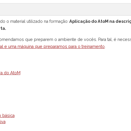
o o material utilizado na formação:
Aplicação do AtoM na descriçã
ta.
recomendamos que preparem o ambiente de vocês. Para tal, é neces
tual e uma máquina que preparamos para o treinamento
.
ura do AtoM
o básica
iva