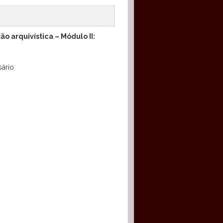
o arquivística – Módulo II:
sário