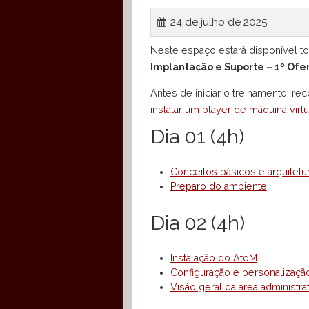
m
24 de julho de 2025
a
Neste espaço estará disponível tod
Implantação e Suporte – 1º Ofer
r
Antes de iniciar o treinamento, 
y
instalar um player de máquina vir
Dia 01 (4h)
M
e
Conceitos básicos e arquitet
Preparo do ambiente
n
Dia 02 (4h)
u
Instalação do AtoM
Configuração e personalizaçã
Visão geral da área administrat